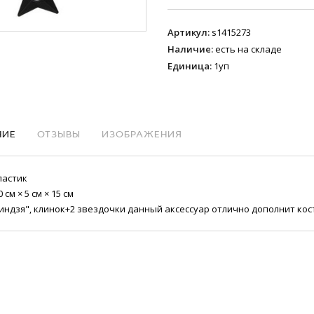
Артикул
:
s1415273
Наличие
:
есть на складе
Единица
:
1уп
НИЕ
ОТЗЫВЫ
ИЗОБРАЖЕНИЯ
ластик
 см × 5 см × 15 см
индзя", клинок+2 звездочки данный аксессуар отлично дополнит ко