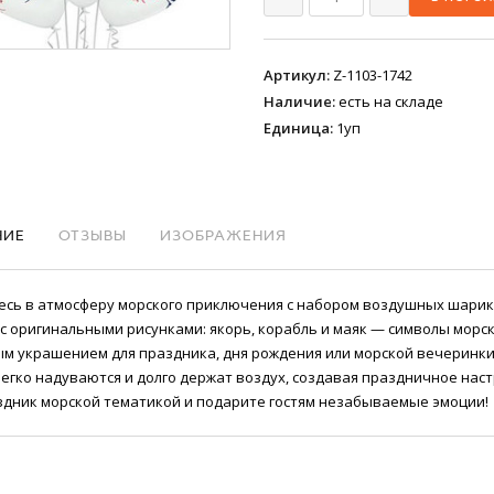
Артикул
:
Z-1103-1742
Наличие
:
есть на складе
Единица
:
1уп
НИЕ
ОТЗЫВЫ
ИЗОБРАЖЕНИЯ
есь в атмосферу морского приключения с набором воздушных шарико
с оригинальными рисунками: якорь, корабль и маяк — символы морс
м украшением для праздника, дня рождения или морской вечеринки, 
егко надуваются и долго держат воздух, создавая праздничное нас
здник морской тематикой и подарите гостям незабываемые эмоции!