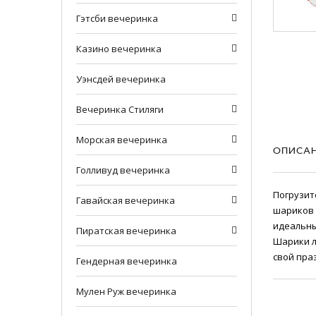
Гэтсби вечеринка
Казино вечеринка
Уэнсдей вечеринка
Вечеринка Стиляги
Морская вечеринка
ОПИСА
Голливуд вечеринка
Погрузит
Гавайская вечеринка
шариков 
идеальны
Пирaтская вечеринка
Шарики л
свой пра
Гендерная вечеринка
Мулен Руж вечеринка