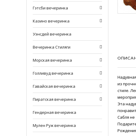
Гэтсби вечеринка
Казино вечеринка
Уэнсдей вечеринка
Вечеринка Стиляги
ОПИСА
Морская вечеринка
Голливуд вечеринка
Надувная
из прочн
Гавайская вечеринка
стиле. Ле
мероприя
Пирaтская вечеринка
Эта наду
понравит
Гендерная вечеринка
Сабля не
Подарите
Мулен Руж вечеринка
Рождения