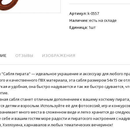
Артикул
:
k-0557
Наличие
:
есть на складе
Единица
:
1шт
НИЕ
ОТЗЫВЫ
ИЗОБРАЖЕНИЯ
 "Сабля пирата" — идеальное украшение и аксессуар для любого пр
ого и качественного ПВХ материала, эта сабля размером 54х15 см о
гкая и удобная, она быстро надувается и так же быстро сдувается, ч
тие.
вная сабля станет отличным дополнением к вашему костюму пирата,
ся детям и взрослым. Используйте её для фотосессий, игр и конкур
 занимает много места в сложенном виде и легко хранится до следую
 себе и вашим гостям море радости и пиратского настроения с наду
, Хэллоуина, карнавалов и любых тематических вечеринок!